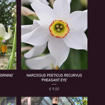
ORNING'
NARCISSUS POETICUS RECURVUS
'PHEASANT EYE'
Prijs
€ 9,00