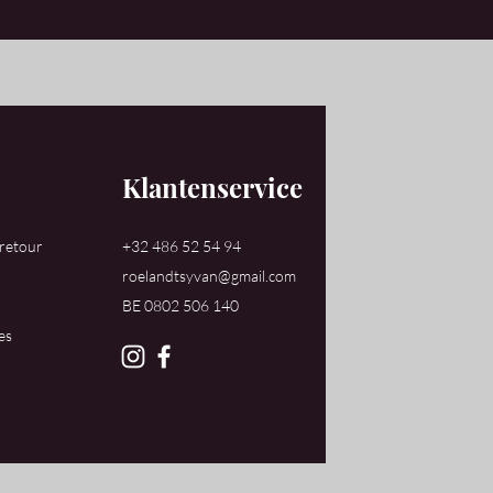
Klantenservice
 retour
+32 486 52 54 94
roelandtsyvan@gmail.com
​BE 0802 506 140
es