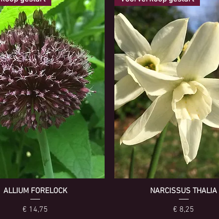
ALLIUM FORELOCK
NARCISSUS THALIA
Prijs
Prijs
€ 14,75
€ 8,25