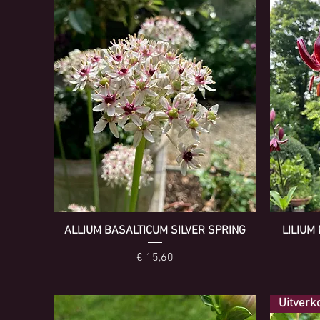
ALLIUM BASALTICUM SILVER SPRING
LILIUM
Prijs
€ 15,60
Uitverk