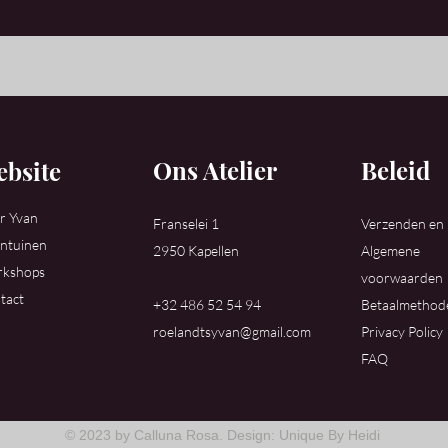
Ons Atelier
Beleid
bsite
r Yvan
Franselei 1
Verzenden en
ntuinen
2950 Kapellen
Algemene
kshops
voorwaarden
tact
+32 486 52 54 94
Betaalmethod
roelandtsyvan@gmail.com
Privacy Policy
FAQ
© 2023 by Calluna Rosa. Design: Unique By Heidi