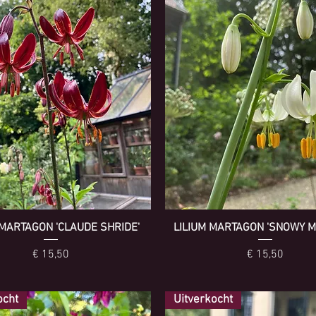
 MARTAGON 'CLAUDE SHRIDE'
LILIUM MARTAGON 'SNOWY M
Prijs
Prijs
€ 15,50
€ 15,50
ocht
Uitverkocht