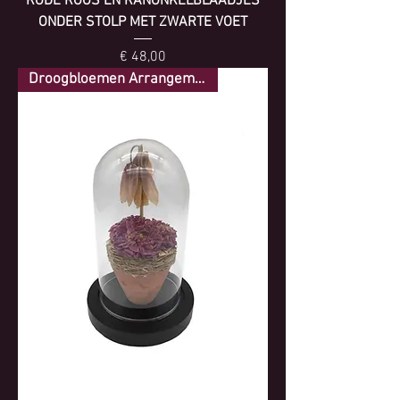
RODE ROOS EN RANONKELBLAADJES
ONDER STOLP MET ZWARTE VOET
Prijs
€ 48,00
Droogbloemen Arrangement