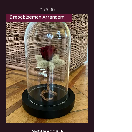
Prijs
€ 99,00
Droogbloemen Arrangement
AMOURROOSJE