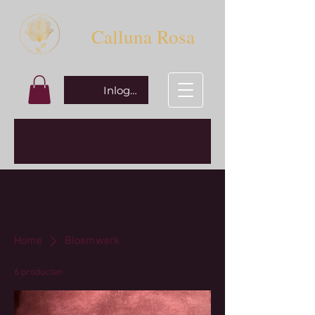
Calluna Rosa
Inloggen
Home
Bloemwerk
6 producten