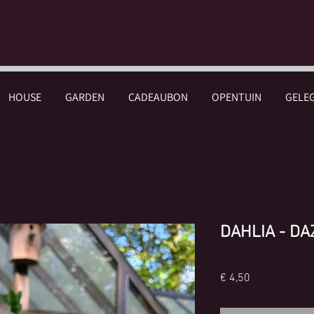
HOUSE
GARDEN
CADEAUBON
OPENTUIN
GELE
DAHLIA - DA
Prijs
€ 4,50