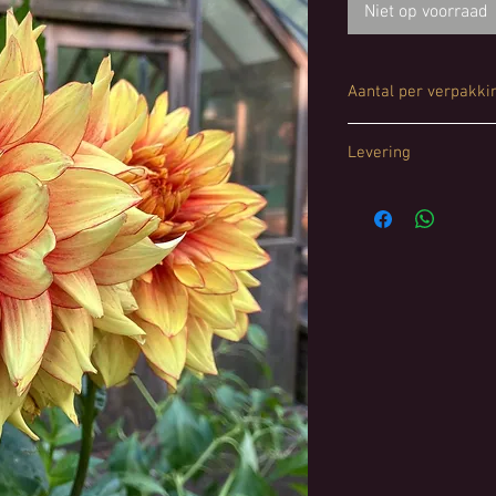
Niet op voorraad
Aantal per verpakki
1 stuk
Levering
Reserveer nu en ontva