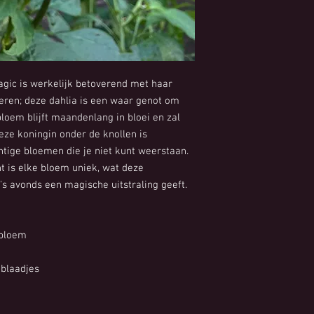
agic is werkelijk betoverend met haar
eren; deze dahlia is een waar genot om
bloem blijft maandenlang in bloei en zal
Deze koningin onder de knollen is
ge bloemen die je niet kunt weerstaan.
ht is elke bloem uniek, wat deze
s avonds een magische uitstraling geeft.
jbloem
mblaadjes