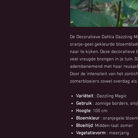
De Decoratieve Dahlia Dazzling M
oranje-geel gekleurde bloemblad
naar te kijken. Deze decoratieve 
veel vreugde brengen in je tuin. 
adembenemend met haar reusachti
Door de intensiteit van het zonlic
zomerbloeiers zowel overdag als '
Variëteit
: Dazzling Magic
Gebruik
: zonnige borders, sni
Hoogte
: 100 cm
Bloemkleur
: oranjegele bloe
Bloeitijd
: Midden-laat zomer
Vegetatievorm
: meerjarig