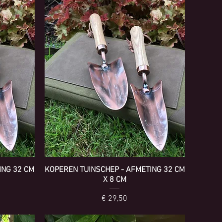
ING 32 CM
KOPEREN TUINSCHEP - AFMETING 32 CM
X 8 CM
Prijs
€ 29,50