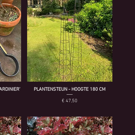
ARDINIER'
PLANTENSTEUN - HOOGTE 180 CM
ijs
Prijs
€ 47,50