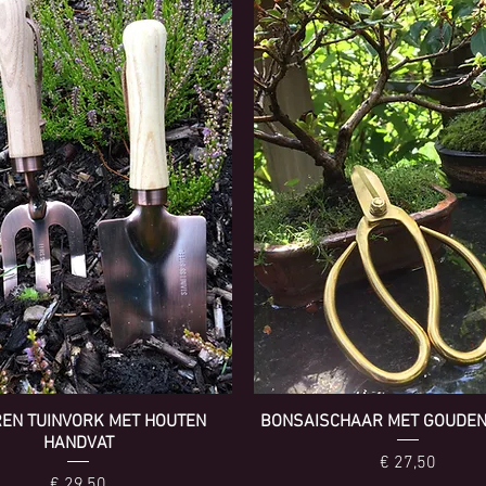
EN TUINVORK MET HOUTEN
BONSAISCHAAR MET GOUDEN
HANDVAT
Prijs
€ 27,50
Prijs
€ 29,50