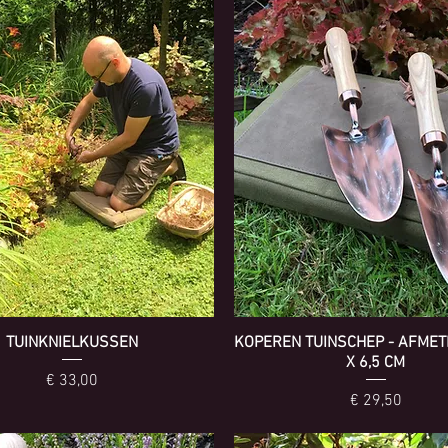
TUINKNIELKUSSEN
KOPEREN TUINSCHEP - AFMET
X 6,5 CM
Prijs
€ 33,00
Prijs
€ 29,50