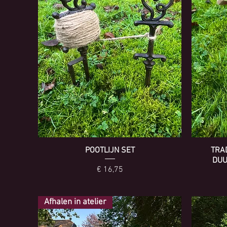
POOTLIJN SET
TRA
DUU
Prijs
€ 16,75
Afhalen in atelier