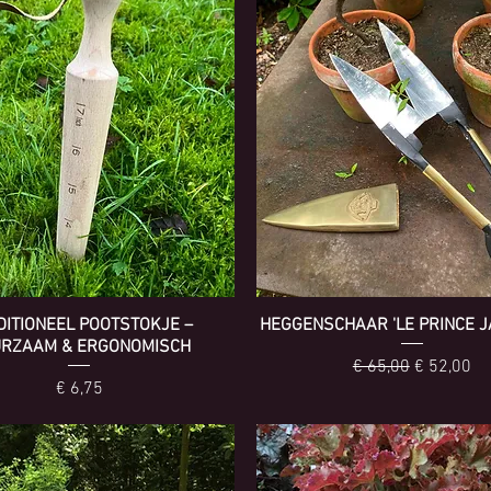
DITIONEEL POOTSTOKJE –
HEGGENSCHAAR 'LE PRINCE J
RZAAM & ERGONOMISCH
Normale prijs
Verkooppr
€ 65,00
€ 52,00
Prijs
€ 6,75