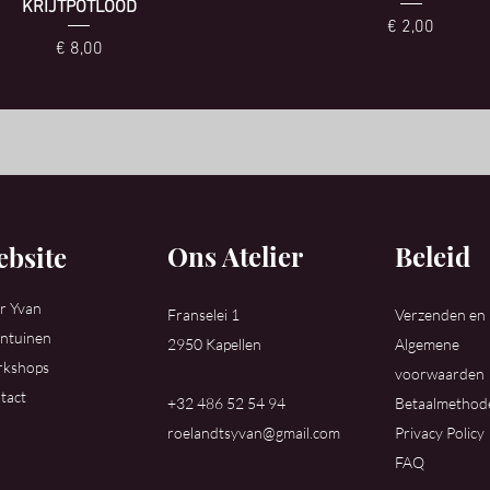
KRIJTPOTLOOD
Prijs
€ 2,00
Prijs
€ 8,00
Ons Atelier
Beleid
bsite
r Yvan
Franselei 1
Verzenden en
ntuinen
2950 Kapellen
Algemene
kshops
voorwaarden
tact
+32 486 52 54 94
Betaalmethod
roelandtsyvan@gmail.com
Privacy Policy
FAQ