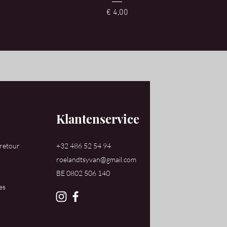
Prijs
€ 4,00
Klantenservice
 retour
+32 486 52 54 94
roelandtsyvan@gmail.com
​BE 0802 506 140
es