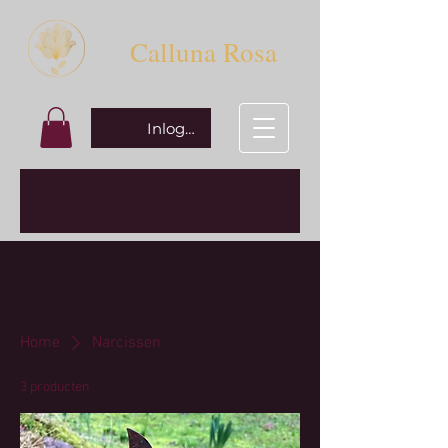
Calluna Rosa
Inloggen
Home
Narcissen
3 producten