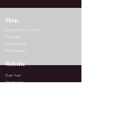
Shop
Bloembollen & knollen
Decoratie
Tuindecoratie
Wenskaarten
Website
Over Yvan
Opentuinen
Workshops
Contact
Ons Atelier