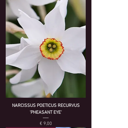
NARCISSUS POETICUS RECURVUS
'PHEASANT EYE'
Prijs
€ 9,00