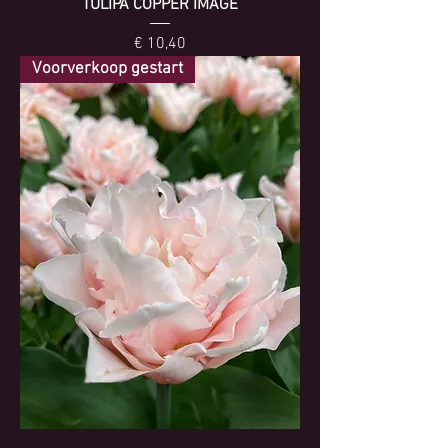
TULIPA COPPER IMAGE
Prijs
€ 10,40
Voorverkoop gestart