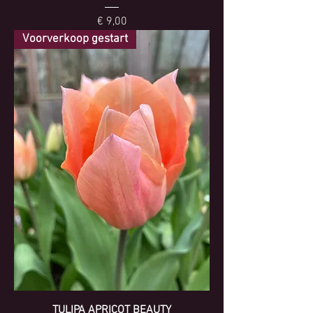
Prijs
€ 9,00
Voorverkoop gestart
TULIPA APRICOT BEAUTY