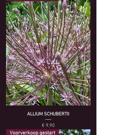
ALLIUM SCHUBERTII
Prijs
€ 9,90
Voorverkoop gestart