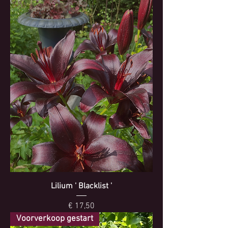
Lilium ' Blacklist '
Prijs
€ 17,50
Voorverkoop gestart