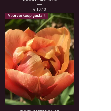
TULIPA BLACK HERO
Prijs
€ 10,40
Voorverkoop gestart