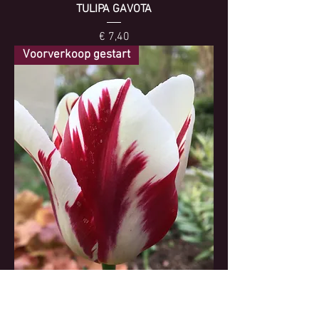
TULIPA GAVOTA
Prijs
€ 7,40
Voorverkoop gestart