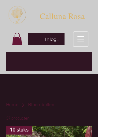
Calluna Rosa
Inloggen
Home
Bloembollen
37 producten
10 stuks