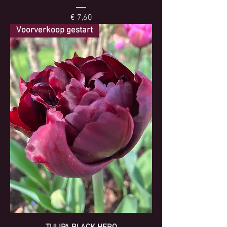
Prijs
€ 7,60
Voorverkoop gestart