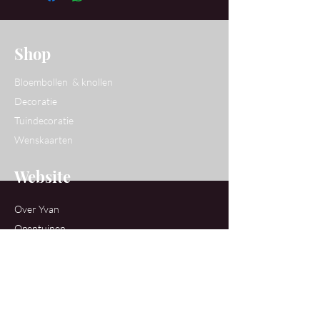
Shop
Bloembollen & knollen
Decoratie
Tuindecoratie
Wenskaarten
Website
Over Yvan
Opentuinen
Workshops
Contact
Ons Atelier