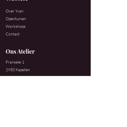
Over Yvan
Opentuinen
Workshops
Contact
Ons Atelier
Franselei 1
2950 Kapellen
+32 486 52 54 94
roelandtsyvan@gmail.com
Beleid
Verzenden en retour