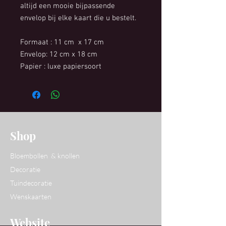
altijd een mooie bijpassende
envelop bij elke kaart die u bestelt.
Formaat : 11 cm x 17 cm
Envelop: 12 cm x 18 cm
Papier : luxe papiersoort
Shop
Bloembollen & knollen
Decoratie
Tuindecoratie
Wenskaarten
Website