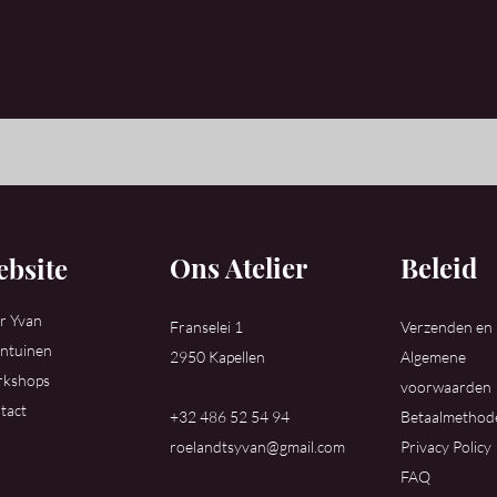
Ons Atelier
Beleid
bsite
r Yvan
Franselei 1
Verzenden en
ntuinen
2950 Kapellen
Algemene
kshops
voorwaarden
tact
+32 486 52 54 94
Betaalmethod
roelandtsyvan@gmail.com
Privacy Policy
FAQ