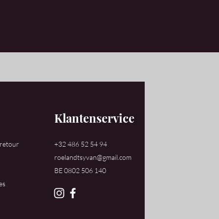
Klantenservice
 retour
+32 486 52 54 94
roelandtsyvan@gmail.com
​BE 0802 506 140
es