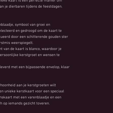
nieke kaart is een perfecte manier om
 je dierbaren tijdens de feestdagen.
nblaadje, symbool van groei en
selecteerd en gedroogd om de kaart te
tueerd door een schitterende gouden ster
erstmis weerspiegelt.
t van de kaart is blanco, waardoor je
ersoonlijke kerstgroet en wensen te
everd met een bijpassende envelop, klaar
schoonheid aan je kerstgroeten wilt
en unieke kerstkaart voor een speciaal
nskaart met een varenblaadje en een
ch op iemands gezicht toveren.