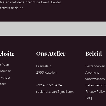
tralen met deze prachtige kaart. Bestel
stmis te delen.
Ons Atelier
Beleid
bsite
r Yvan
Franselei 1
Verzenden en
ntuinen
2950 Kapellen
Algemene
kshops
voorwaarden
tact
+32 486 52 54 94
Betaalmethod
roelandtsyvan@gmail.com
Privacy Policy
FAQ