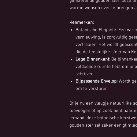
glinsterende gouden ster. Deze u
warme wensen over te brengen aan
Kenmerken:
Botanische Elegante: Een vare
vernieuwing, is zorgvuldig ge
verfraaien. Het wordt geaccen
die de feestelijke sfeer van K
Lege Binnenkant:
De binnenkan
voldoende ruimte hebt om je p
schrijven.
Bijpassende Envelop:
Wordt gel
om te versturen.
Of je nu een vleugje natuurlijke 
toevoegen of op zoek bent naar e
iemand, deze botanische kerstwe
gouden ster zal zeker een glimla