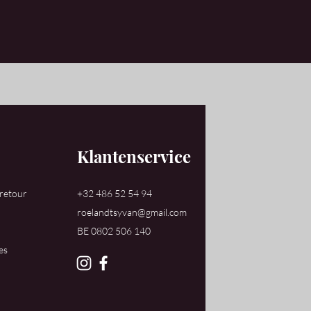
Klantenservice
 retour
+32 486 52 54 94
roelandtsyvan@gmail.com
​BE 0802 506 140
es