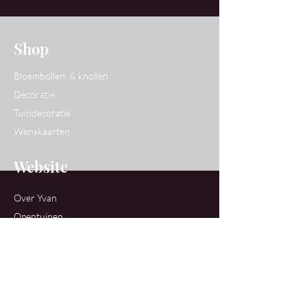
Shop
Bloembollen & knollen
Decoratie
Tuindecoratie
Wenskaarten
Website
Over Yvan
Opentuinen
Workshops
Contact
Ons Atelier