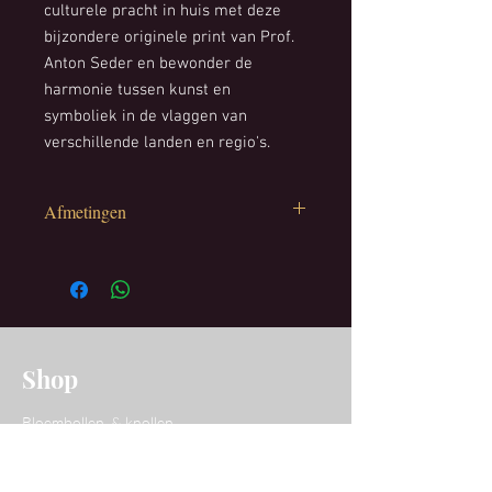
culturele pracht in huis met deze
bijzondere originele print van Prof.
Anton Seder en bewonder de
harmonie tussen kunst en
symboliek in de vlaggen van
verschillende landen en regio's.
Afmetingen
Hoogte kader : 43 cm
Breedte kader: 23 cm
Shop
Bloembollen & knollen
Decoratie
Tuindecoratie