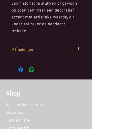
van historische stukken of gewoon
op zoek bent naar een decoratief
accent met artistieke waarde, dit
kader zal zeker de aandacht
trekken.
Afmetingen
Hoogte kader : 43 cm
Breedte kader: 23 cm
Shop
Bloembollen & knollen
Decoratie
Tuindecoratie
Wenskaarten