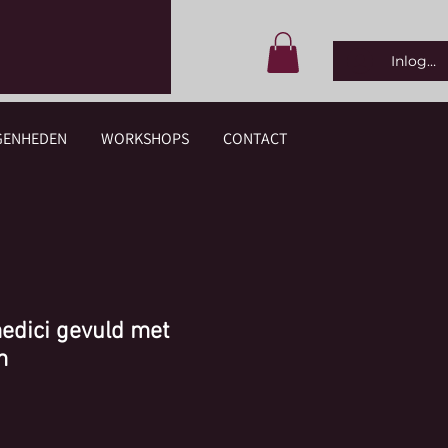
Inlogge
GENHEDEN
WORKSHOPS
CONTACT
medici gevuld met
m