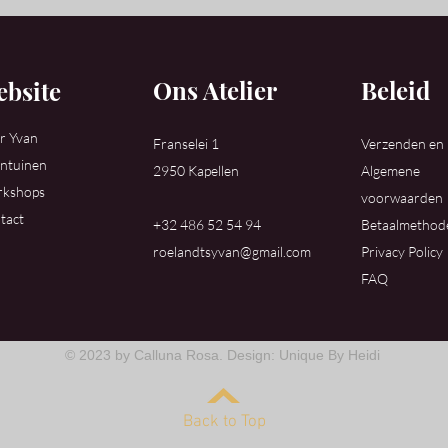
Ons Atelier
Beleid
bsite
r Yvan
Franselei 1
Verzenden en
ntuinen
2950 Kapellen
Algemene
kshops
voorwaarden
tact
+32 486 52 54 94
Betaalmethod
roelandtsyvan@gmail.com
Privacy Policy
FAQ
© 2023 by Calluna Rosa. Design: Unique By Heidi
Back to Top