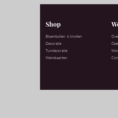
Shop
We
Bloembollen & knollen
Ove
Decoratie
Ope
Tuindecoratie
Wor
Wenskaarten
Con