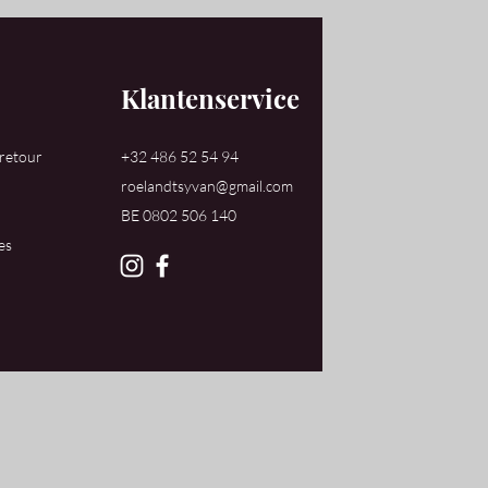
Klantenservice
 retour
+32 486 52 54 94
roelandtsyvan@gmail.com
​BE 0802 506 140
es