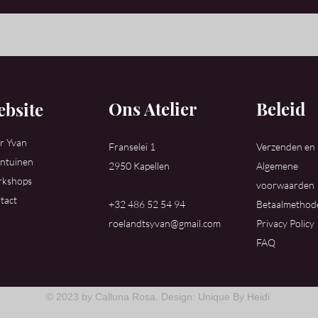
Ons Atelier
Beleid
bsite
r Yvan
Franselei 1
Verzenden en
ntuinen
2950 Kapellen
Algemene
kshops
voorwaarden
tact
+32 486 52 54 94
Betaalmethod
roelandtsyvan@gmail.com
Privacy Policy
FAQ
© 2023 by Calluna Rosa. Design: Unique By Heidi