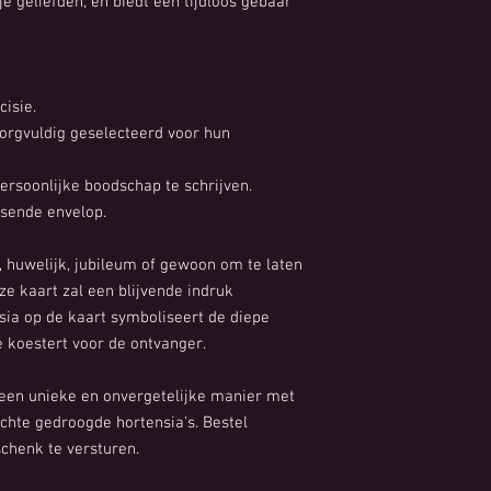
e geliefden, en biedt een tijdloos gebaar
isie.
zorgvuldig geselecteerd voor hun
ersoonlijke boodschap te schrijven.
sende envelop.
, huwelijk, jubileum of gewoon om te laten
e kaart zal een blijvende indruk
sia op de kaart symboliseert de diepe
 koestert voor de ontvanger.
 een unieke en onvergetelijke manier met
hte gedroogde hortensia's. Bestel
chenk te versturen.