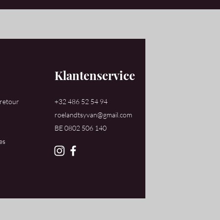
Klantenservice
 retour
+32 486 52 54 94
roelandtsyvan@gmail.com
​BE 0802 506 140
es