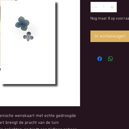
Nog maar 8 op voorra
In winkelwagen
otanische wenskaart met echte gedroogde
rt brengt de pracht van de tuin