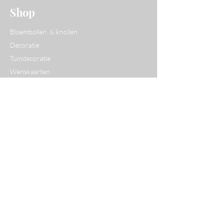
Shop
Bloembollen & knollen
Decoratie
Tuindecoratie
Wenskaarten
Website
Over Yvan
Opentuinen
Workshops
Contact
Ons Atelier
Franselei 1