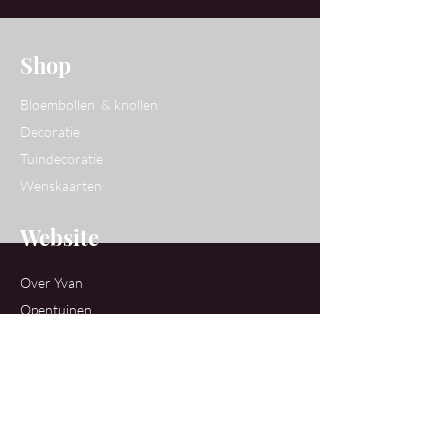
Shop
Bloembollen & knollen
Decoratie
Tuindecoratie
Wenskaarten
Website
Over Yvan
Opentuinen
Workshops
Contact
Ons Atelier