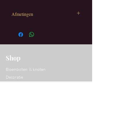
Afmetingen
Hoogte: 15
Diameter: 17 cm
Shop
Bloembollen & knollen
Decoratie
Tuindecoratie
Wenskaarten
Website
Over Yvan
Opentuinen