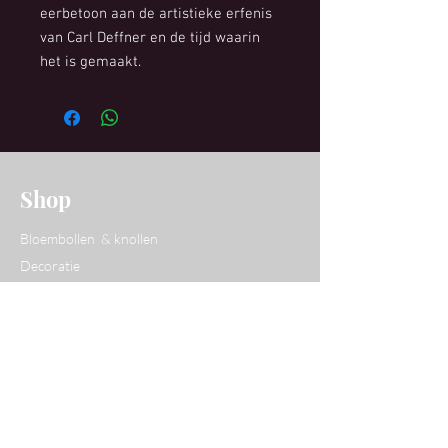
eerbetoon aan de artistieke erfenis
van Carl Deffner en de tijd waarin
het is gemaakt.
Shop
Bloembollen & knollen
Decoratie
Tuindecoratie
Wenskaarten
Website
Over Yvan
Opentuinen