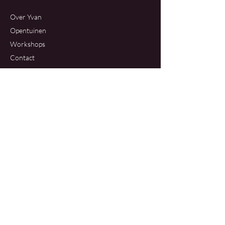
Over Yvan
Opentuinen
Workshops
Contact
Ons Atelier
Franselei 1
2950 Kapellen
+32 486 52 54 94
roelandtsyvan@gmail.com
Beleid
Verzenden en retour