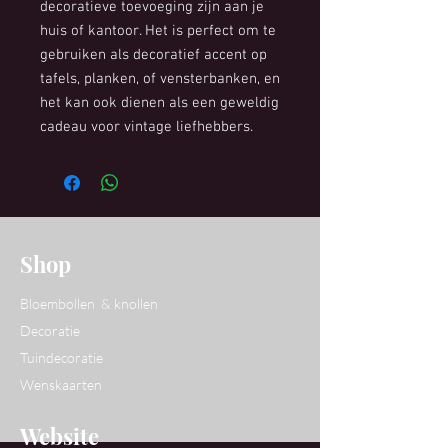
decoratieve toevoeging zijn aan je
huis of kantoor. Het is perfect om te
gebruiken als decoratief accent op
tafels, planken, of vensterbanken, en
het kan ook dienen als een geweldig
cadeau voor vintage liefhebbers.
Shop
Bloembollen & knollen
Decoratie
Tuindecoratie
Wenskaarten
Website